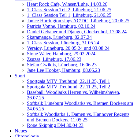
Heart Rock Cafe, Winsen/Luhe, 14.03.26
1. Class Session Teil 2, Lüneburg, 21.06.25
1. Class Session Teil 1, Lüneburg, 21.06.25
Janice Harrington sings AC\DC, Lüneburg, 20.06.25
Patricia Vonne, Hamburg, 02.10.24
Daniel Gebauer und Django, Glockenhof, 17.08.24
Skaramanga, Lüneburg, 02.07.24
1. Class Session, Lüneburg, 31.05.24
Verajoy, Lüneburg, 20.05.24 und 03.08.24
Stone Water, Hamburg, 29.02.2024.
Zsuzsa, Lüneburg, 17.06.23
Stefan Gwildis, Lüneburg, 16.06.23
Jane Lee Hooker, Hamburg, 08.06.23
Sport
Sportgala MTV Treubund, 22.11.25, Teil 1
Sportgala MTV Treubund, 22.11.25, Teil 2
Baseball: Woodlarks Herren vs. Wilhelmshaven,
26.07.25
Softball: Lüneburg Woodlarks vs. Bremen Dockers am
24.05.25
Softball: Woodlarks 1. Damen vs. Hannover Regents
und Bremen Dockers, 11.05.25
Rope Skipping DM 30.04.23
Neues
Chronologie